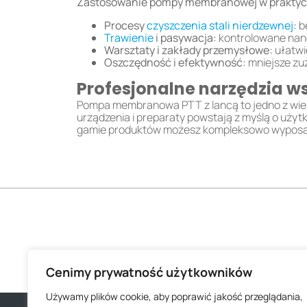
Zastosowanie pompy membranowej w praktyc
Procesy
czyszczenia stali nierdzewnej
:
be
Trawienie
i pasywacja:
kontrolowane nan
Warsztaty i zakłady przemysłowe:
ułatwi
Oszczędność i efektywność:
mniejsze zuż
Profesjonalne narzędzia ws
Pompa membranowa PTT z lancą to jedno z wielu 
urządzenia i preparaty powstają z myślą o użyt
gamie produktów możesz kompleksowo wyposaż
Cenimy prywatność użytkowników
Używamy plików cookie, aby poprawić jakość przeglądania,