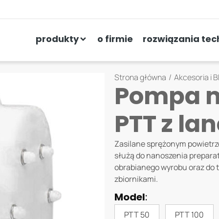
OBRÓBKA ELEKTROLITY
PASYWACJA
produkty
o firmie
rozwiązania tec
Strona główna
/
Akcesoria i 
Pompa 
PTT z la
Zasilane sprężonym powietr
służą do nanoszenia prepar
obrabianego wyrobu oraz do 
zbiornikami.
Model
:
PTT 50
PTT 100