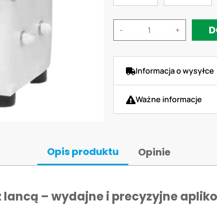
D
-
+
Informacja o wysyłce
Ważne informacje
Opis produktu
Opinie
ancą – wydajne i precyzyjne aplik