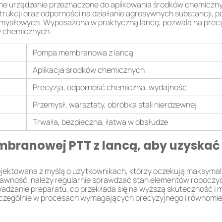
e urządzenie przeznaczone do aplikowania środków chemicznyc
onstrukcji oraz odporności na działanie agresywnych substancji
ysłowych. Wyposażona w praktyczną lancę, pozwala na precyz
w chemicznych.
Pompa membranowa z lancą
Aplikacja środków chemicznych
Precyzja, odporność chemiczna, wydajność
Przemysł, warsztaty, obróbka stali nierdzewnej
Trwała, bezpieczna, łatwa w obsłudze
branowej PTT z lancą, aby uzyskać 
ktowana z myślą o użytkownikach, którzy oczekują maksymalne
prawność, należy regularnie sprawdzać stan elementów roboczy
wadzanie preparatu, co przekłada się na wyższą skuteczność i
zególnie w procesach wymagających precyzyjnego i równomie