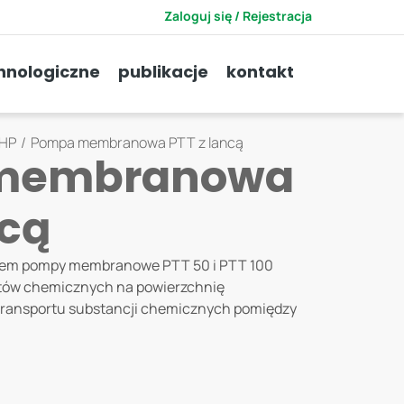
Zaloguj się / Rejestracja
CZNA
AKCESORIA I BHP
hnologiczne
publikacje
kontakt
BHP
/
Pompa membranowa PTT z lancą
membranowa
ncą
zem
pompy membranowe PTT 50 i PTT 100
atów chemicznych na powierzchnię
transportu substancji chemicznych pomiędzy