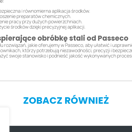
e:
zpieczna i równomierna aplikacja środków.
oszenie preparatów chemicznych.
enie pracy przy dużych powierzchniach.
ycie środków dzięki precyzyjnej aplikacji.
pierające obróbkę stali od Passeco
rozwiązań, jakie oferujemy w Passeco, aby ułatwić i usprawnić
kownikach, którzy potrzebują niezawodności, precyzji i bezpiecz
yć swoje stanowisko i podnieść jakość wykonywanych proces
ZOBACZ RÓWNIEŻ