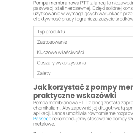
Pompa membranowa PTT z lancą
to niezawodn
pasywacji stali nierdzewnej. Dzięki solidnej k
użytkowanie w wymagających warunkach przem
efektywność pracy i ogranicza zużycie środkó
Typ produktu
Zastosowanie
Kluczowe właściwości
Obszary wykorzystania
Zalety
Jak korzystać z pompy mem
praktyczne wskazówki
Pompa membranowa PTT z lancą została zaproje
chemikaliami. Aby zapewnić jej długotrwałą s
aplikacji. Lanca umożliwia równomierne rozpro
Passeco
rekomendujemy stosowanie pompy szc
metalowe.