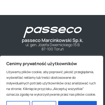
passeco Marcinkowski Sp.k.
ul. gen. Józefa Dwernickiego 15 B
87-100 Toruń
Kontakt
Cenimy prywatność użytkowników
Regulamin
Używamy plików cookie, aby poprawić jakość przeglądania,
Polityka Prywatności
wyświetlać reklamy lub treści dostosowane do
Wysyłka
indywidualnych potrzeb użytkowników oraz analizować ruch
na stronie. Kliknięcie przycisku „Akceptuj wszystkie”
oznacza zgodę na wykorzystywanie przez nas plików cookie.