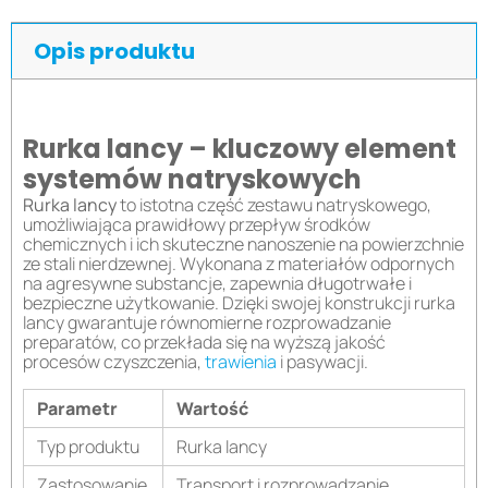
Opis produktu
Rurka lancy – kluczowy element
systemów natryskowych
Rurka lancy
to istotna część zestawu natryskowego,
umożliwiająca prawidłowy przepływ środków
chemicznych i ich skuteczne nanoszenie na powierzchnie
ze stali nierdzewnej. Wykonana z materiałów odpornych
na agresywne substancje, zapewnia długotrwałe i
bezpieczne użytkowanie. Dzięki swojej konstrukcji rurka
lancy gwarantuje równomierne rozprowadzanie
preparatów, co przekłada się na wyższą jakość
procesów czyszczenia,
trawienia
i pasywacji.
Parametr
Wartość
Typ produktu
Rurka lancy
Zastosowanie
Transport i rozprowadzanie