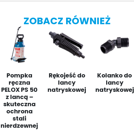
ZOBACZ RÓWNIEŻ
Pompka
Rękojeść do
Kolanko do
ręczna
lancy
lancy
PELOX PS 50
natryskowej
natryskowej
z lancą –
skuteczna
ochrona
stali
nierdzewnej