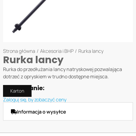
Strona główna
/
Akcesoria i BHP
/
Rurka lancy
Rurka lancy
Rurka do przedłużania lancy natryskowej pozwalająca
dotrzeć z opryskiem w trudno dostępne miejsca.
Opakowanie:
Karton
Zaloguj się, by zobaczyć ceny
Informacja o wysyłce