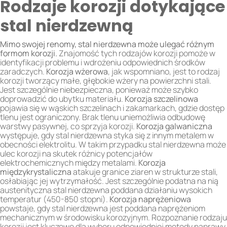
Rodzaje korozji dotykające
stal nierdzewną
Mimo swojej renomy, stal nierdzewna może ulegać różnym
formom korozji.
Znajomość tych rodzajów korozji pomoże w
identyfikacji problemu i wdrożeniu odpowiednich środków
zaradczych.
Korozja wżerowa
, jak wspomniano, jest to rodzaj
korozji tworzący małe, głębokie wżery na powierzchni stali.
Jest szczególnie niebezpieczna, ponieważ może szybko
doprowadzić do ubytku materiału.
Korozja szczelinowa
pojawia się w wąskich szczelinach i zakamarkach, gdzie dostęp
tlenu jest ograniczony. Brak tlenu uniemożliwia odbudowę
warstwy pasywnej, co sprzyja korozji.
Korozja galwaniczna
występuje, gdy stal nierdzewna styka się z innym metalem w
obecności elektrolitu. W takim przypadku stal nierdzewna może
ulec korozji na skutek różnicy potencjałów
elektrochemicznych między metalami.
Korozja
międzykrystaliczna
atakuje granice ziaren w strukturze stali,
osłabiając jej wytrzymałość. Jest szczególnie podatna na nią
austenityczna stal nierdzewna poddana działaniu wysokich
temperatur (450-850 stopni).
Korozja naprężeniowa
powstaje, gdy stal nierdzewna jest poddana naprężeniom
mechanicznym w środowisku korozyjnym. Rozpoznanie rodzaju
korozji jest kluczowe dla wyboru odpowiedniej metody naprawy