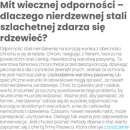
Mit wiecznej odporności –
dlaczego nierdzewnej stali
szlachetnej zdarza się
rdzewieć?
Odporność stali nierdzewnej na korozję wynika z obecności
chromu w jej składzie. Chrom, reagując z tlenem, tworzy na
powierzchni stali cienką, niewidoczną warstwę pasywną. Ta
warstwa tlenkowa chroni metal przed dalszą korozją, działając
jako bariera dla czynników zewnętrznych. Jednak ta ochrona
nie jest niezniszczalna.
Uszkodzenie warstwy pasywnej
lub
specyficzne warunki środowiskowe mogą sprawić, że nawet
stal nierdzewna zardzewieje. Choć to zjawisko jest rzadkie,
warto zrozumieć przyczyny powstawania tego problemu, by
skutecznie mu przeciwdziałać. Ważne jest, aby pamiętać, że
termin „nierdzewna” odnosi się do wysokiej odporności na
korozję w określonych warunkach, a nie do całkowitej
niemożności rdzewienia. Czasami, nawet niewielki nalot, może
zaniepokoić użytkownika. Dlatego tak ważna jest odpowiednia
konserwacja. Jeśli chcesz poznać metody dbania o stal, warto
zapoznać się z ofertą firmy Passeco, która oferuje
czyszczenie