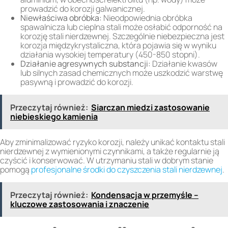
prowadzić do korozji galwanicznej.
Niewłaściwa obróbka:
Nieodpowiednia obróbka
spawalnicza lub cieplna stali może osłabić odporność na
korozję stali nierdzewnej. Szczególnie niebezpieczna jest
korozja międzykrystaliczna, która pojawia się w wyniku
działania wysokiej temperatury (450-850 stopni).
Działanie agresywnych substancji:
Działanie kwasów
lub silnych zasad chemicznych może uszkodzić warstwę
pasywną i prowadzić do korozji.
Przeczytaj również:
Siarczan miedzi zastosowanie
niebieskiego kamienia
Aby zminimalizować ryzyko korozji, należy unikać kontaktu stali
nierdzewnej z wymienionymi czynnikami, a także regularnie ją
czyścić i konserwować. W utrzymaniu stali w dobrym stanie
pomogą
profesjonalne środki do czyszczenia stali nierdzewnej
.
Przeczytaj również:
Kondensacja w przemyśle –
kluczowe zastosowania i znaczenie