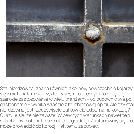
Stal nierdzewna, znana również jako inox, powszechnie kojarzy
się z materiałem niezwykle trwałym i odpornym na rdzę. Jej
szerokie zastosowanie w wielu branżach – od budownictwa po
gastronomię – wynika właśnie z tej obiegowej opinii. Ale czy stal
nierdzewna jest rzeczywiście całkowicie odporna na korozję?
Okazuje się, że nie zawsze. W pewnych warunkach nawet ten
szlachetny materiał może ulec degradacji. Zastanówmy się, co
może
prowadzić do korozji
i jak temu zapobiec.