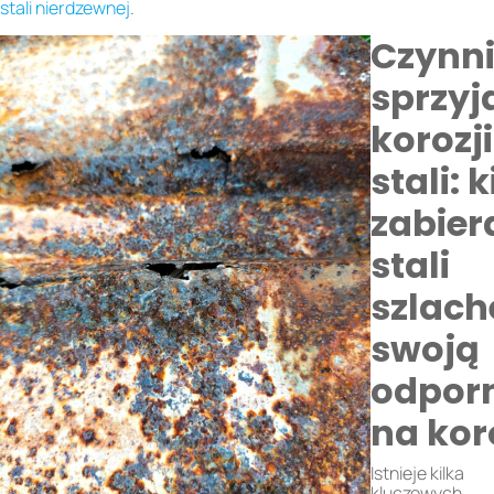
stali nierdzewnej
.
Czynni
sprzyj
korozji
stali: 
zabier
stali
szlach
swoją
odpor
na kor
Istnieje kilka
kluczowych