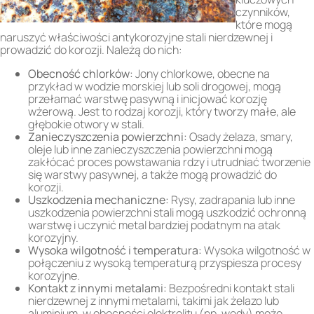
czynników,
które mogą
naruszyć właściwości antykorozyjne stali nierdzewnej i
prowadzić do korozji. Należą do nich:
Obecność chlorków:
Jony chlorkowe, obecne na
przykład w wodzie morskiej lub soli drogowej, mogą
przełamać warstwę pasywną i inicjować korozję
wżerową. Jest to rodzaj korozji, który tworzy małe, ale
głębokie otwory w stali.
Zanieczyszczenia powierzchni:
Osady żelaza, smary,
oleje lub inne zanieczyszczenia powierzchni mogą
zakłócać proces powstawania rdzy i utrudniać tworzenie
się warstwy pasywnej, a także mogą prowadzić do
korozji.
Uszkodzenia mechaniczne:
Rysy, zadrapania lub inne
uszkodzenia powierzchni stali mogą uszkodzić ochronną
warstwę i uczynić metal bardziej podatnym na atak
korozyjny.
Wysoka wilgotność i temperatura:
Wysoka wilgotność w
połączeniu z wysoką temperaturą przyspiesza procesy
korozyjne.
Kontakt z innymi metalami:
Bezpośredni kontakt stali
nierdzewnej z innymi metalami, takimi jak żelazo lub
aluminium, w obecności elektrolitu (np. wody) może