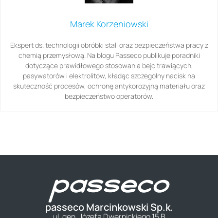
Marek Korzeniowski
Ekspert ds. technologii obróbki stali oraz bezpieczeństwa pracy z
chemią przemysłową. Na blogu Passeco publikuje poradniki
dotyczące prawidłowego stosowania bejc trawiących,
pasywatorów i elektrolitów, kładąc szczególny nacisk na
skuteczność procesów, ochronę antykorozyjną materiału oraz
bezpieczeństwo operatorów.
passeco Marcinkowski Sp.k.
ul. gen. Józefa Dwernickiego 15 B