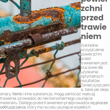
zchni
przed
trawie
niem
Dokładne
oczyszczenie
powierzchni
przed
trawieniem jest
kluczowe dla
uzyskania
optymalnych
rezultatów.
Zanieczyszczeni
a, takie jak oleje,
smary,
tlenki
i inne substancje, mogą zakłócać reakcję
trawienia i prowadzić do nierównomiernego usunięcia
materiału. Dlatego przed trawieniem przeprowadza się
proces
odtłuszczania
, który ma na celu usunięcie wszelkich