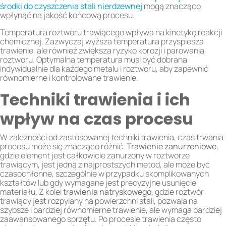
środki do czyszczenia stali nierdzewnej
mogą znacząco
wpłynąć na jakość końcową procesu.
Temperatura roztworu trawiącego wpływa na kinetykę reakcji
chemicznej. Zazwyczaj wyższa temperatura przyspiesza
trawienie, ale również zwiększa ryzyko korozji i parowania
roztworu. Optymalna temperatura musi być dobrana
indywidualnie dla każdego metalu i roztworu, aby zapewnić
równomierne i kontrolowane trawienie.
Techniki trawienia i ich
wpływ na czas procesu
W zależności od zastosowanej techniki trawienia, czas trwania
procesu może się znacząco różnić.
Trawienie zanurzeniowe
,
gdzie element jest całkowicie zanurzony w roztworze
trawiącym, jest jedną z najprostszych metod, ale może być
czasochłonne, szczególnie w przypadku skomplikowanych
kształtów lub gdy wymagane jest precyzyjne usunięcie
materiału. Z kolei
trawienia natryskowego
, gdzie roztwór
trawiący jest rozpylany na powierzchni stali, pozwala na
szybsze i bardziej równomierne trawienie, ale wymaga bardziej
zaawansowanego sprzętu. Po procesie trawienia często