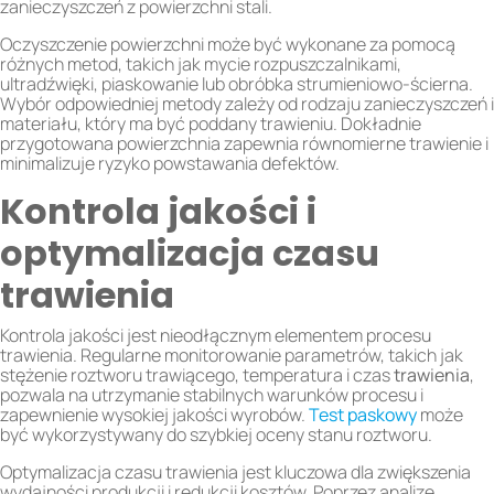
zanieczyszczeń z powierzchni stali.
Oczyszczenie powierzchni może być wykonane za pomocą
różnych metod, takich jak mycie rozpuszczalnikami,
ultradźwięki, piaskowanie lub obróbka strumieniowo-ścierna.
Wybór odpowiedniej metody zależy od rodzaju zanieczyszczeń i
materiału, który ma być poddany trawieniu. Dokładnie
przygotowana powierzchnia zapewnia równomierne trawienie i
minimalizuje ryzyko powstawania defektów.
Kontrola jakości i
optymalizacja czasu
trawienia
Kontrola jakości jest nieodłącznym elementem procesu
trawienia. Regularne monitorowanie parametrów, takich jak
stężenie roztworu trawiącego, temperatura i czas
trawienia
,
pozwala na utrzymanie stabilnych warunków procesu i
zapewnienie wysokiej jakości wyrobów.
Test paskowy
może
być wykorzystywany do szybkiej oceny stanu roztworu.
Optymalizacja czasu trawienia jest kluczowa dla zwiększenia
wydajności produkcji i redukcji kosztów. Poprzez analizę