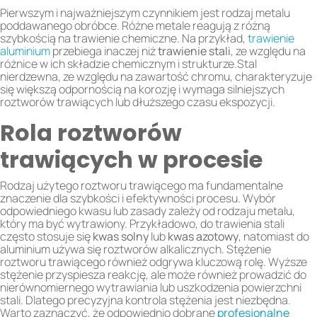
Pierwszym i najważniejszym czynnikiem jest rodzaj metalu
poddawanego obróbce. Różne metale reagują z różną
szybkością na trawienie chemiczne. Na przykład,
trawienie
aluminium
przebiega inaczej niż
trawienie stali
, ze względu na
różnice w ich składzie chemicznym i strukturze.Stal
nierdzewna, ze względu na zawartość chromu, charakteryzuje
się większą odpornością na korozję i wymaga silniejszych
roztworów trawiących lub dłuższego czasu ekspozycji.
Rola roztworów
trawiących w procesie
Rodzaj użytego roztworu trawiącego ma fundamentalne
znaczenie dla szybkości i efektywności procesu. Wybór
odpowiedniego kwasu lub zasady zależy od rodzaju metalu,
który ma być wytrawiony. Przykładowo, do trawienia stali
często stosuje się
kwas solny
lub
kwas azotowy
, natomiast do
aluminium używa się roztworów alkalicznych. Stężenie
roztworu trawiącego również odgrywa kluczową rolę. Wyższe
stężenie przyspiesza reakcję, ale może również prowadzić do
nierównomiernego wytrawiania lub uszkodzenia powierzchni
stali. Dlatego precyzyjna kontrola stężenia jest niezbędna.
Warto zaznaczyć, że odpowiednio dobrane
profesjonalne