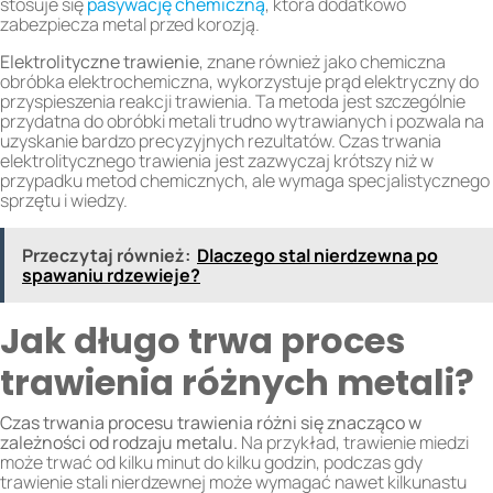
stosuje się
pasywację chemiczną
, która dodatkowo
zabezpiecza metal przed korozją.
Elektrolityczne trawienie
, znane również jako chemiczna
obróbka elektrochemiczna, wykorzystuje prąd elektryczny do
przyspieszenia reakcji trawienia. Ta metoda jest szczególnie
przydatna do obróbki metali trudno wytrawianych i pozwala na
uzyskanie bardzo precyzyjnych rezultatów. Czas trwania
elektrolitycznego trawienia jest zazwyczaj krótszy niż w
przypadku metod chemicznych, ale wymaga specjalistycznego
sprzętu i wiedzy.
Przeczytaj również:
Dlaczego stal nierdzewna po
spawaniu rdzewieje?
Jak długo trwa proces
trawienia różnych metali?
Czas trwania procesu trawienia różni się znacząco w
zależności od rodzaju metalu.
Na przykład, trawienie miedzi
może trwać od kilku minut do kilku godzin, podczas gdy
trawienie stali nierdzewnej może wymagać nawet kilkunastu