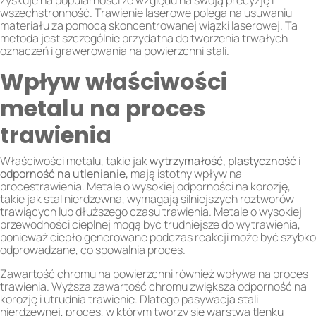
zyskuje na popularności ze względu na swoją precyzję i
wszechstronność. Trawienie laserowe polega na usuwaniu
materiału za pomocą skoncentrowanej wiązki laserowej. Ta
metoda jest szczególnie przydatna do tworzenia trwałych
oznaczeń i grawerowania na powierzchni stali.
Wpływ właściwości
metalu na proces
trawienia
Właściwości metalu, takie jak
wytrzymałość, plastyczność i
odporność na utlenianie,
mają istotny wpływ na
procestrawienia. Metale o wysokiej odporności na korozję,
takie jak stal nierdzewna, wymagają silniejszych roztworów
trawiących lub dłuższego czasu trawienia. Metale o wysokiej
przewodności cieplnej mogą być trudniejsze do wytrawienia,
ponieważ ciepło generowane podczas reakcji może być szybko
odprowadzane, co spowalnia proces.
Zawartość chromu na powierzchni również wpływa na proces
trawienia. Wyższa zawartość chromu zwiększa odporność na
korozję i utrudnia trawienie. Dlatego pasywacja stali
nierdzewnej, proces, w którym tworzy się warstwa tlenku