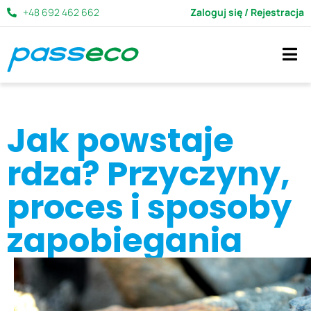
+48 692 462 662
Zaloguj się / Rejestracja
Jak powstaje
rdza? Przyczyny,
proces i sposoby
zapobiegania