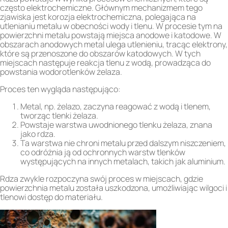
często elektrochemiczne. Głównym mechanizmem tego
zjawiska jest korozja elektrochemiczna, polegająca na
utlenianiu metalu w obecności wody i tlenu. W procesie tym na
powierzchni metalu powstają miejsca anodowe i katodowe. W
obszarach anodowych metal ulega utlenieniu, tracąc elektrony,
które są przenoszone do obszarów katodowych. W tych
miejscach następuje reakcja tlenu z wodą, prowadząca do
powstania wodorotlenków żelaza.
Proces ten wygląda następująco:
Metal, np. żelazo, zaczyna reagować z wodą i tlenem,
tworząc tlenki żelaza.
Powstaje warstwa uwodnionego tlenku żelaza, znana
jako rdza.
Ta warstwa nie chroni metalu przed dalszym niszczeniem,
co odróżnia ją od ochronnych warstw tlenków
występujących na innych metalach, takich jak aluminium.
Rdza zwykle rozpoczyna swój proces w miejscach, gdzie
powierzchnia metalu została uszkodzona, umożliwiając wilgoci i
tlenowi dostęp do materiału.