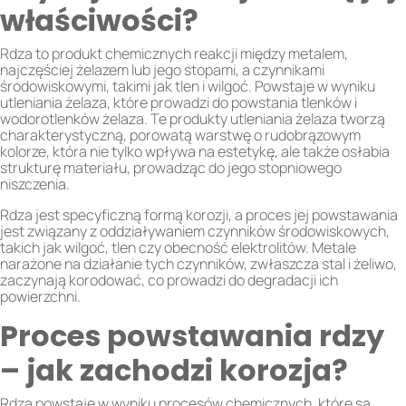
właściwości?
Rdza to produkt chemicznych reakcji między metalem,
najczęściej żelazem lub jego stopami, a czynnikami
środowiskowymi, takimi jak tlen i wilgoć. Powstaje w wyniku
utleniania żelaza, które prowadzi do powstania tlenków i
wodorotlenków żelaza. Te produkty utleniania żelaza tworzą
charakterystyczną, porowatą warstwę o rudobrązowym
kolorze, która nie tylko wpływa na estetykę, ale także osłabia
strukturę materiału, prowadząc do jego stopniowego
niszczenia.
Rdza jest specyficzną formą korozji, a proces jej powstawania
jest związany z oddziaływaniem czynników środowiskowych,
takich jak wilgoć, tlen czy obecność elektrolitów. Metale
narażone na działanie tych czynników, zwłaszcza stal i żeliwo,
zaczynają korodować, co prowadzi do degradacji ich
powierzchni.
Proces powstawania rdzy
– jak zachodzi korozja?
Rdza powstaje w wyniku procesów chemicznych, które są