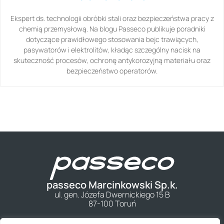
Ekspert ds. technologii obróbki stali oraz bezpieczeństwa pracy z
chemią przemysłową. Na blogu Passeco publikuje poradniki
dotyczące prawidłowego stosowania bejc trawiących,
pasywatorów i elektrolitów, kładąc szczególny nacisk na
skuteczność procesów, ochronę antykorozyjną materiału oraz
bezpieczeństwo operatorów.
passeco Marcinkowski Sp.k.
ul. gen. Józefa Dwernickiego 15 B
87-100 Toruń