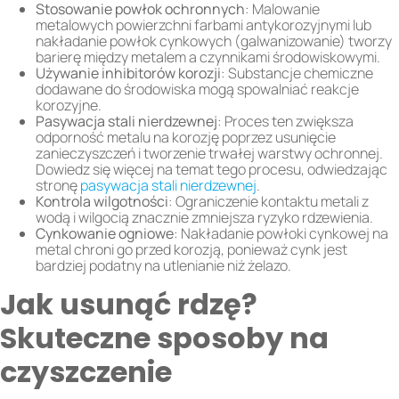
Stosowanie powłok ochronnych
: Malowanie
metalowych powierzchni farbami antykorozyjnymi lub
nakładanie powłok cynkowych (galwanizowanie) tworzy
barierę między metalem a czynnikami środowiskowymi.
Używanie inhibitorów korozji
: Substancje chemiczne
dodawane do środowiska mogą spowalniać reakcje
korozyjne.
Pasywacja stali nierdzewnej
: Proces ten zwiększa
odporność metalu na korozję poprzez usunięcie
zanieczyszczeń i tworzenie trwałej warstwy ochronnej.
Dowiedz się więcej na temat tego procesu, odwiedzając
stronę
pasywacja stali nierdzewnej
.
Kontrola wilgotności
: Ograniczenie kontaktu metali z
wodą i wilgocią znacznie zmniejsza ryzyko rdzewienia.
Cynkowanie ogniowe
: Nakładanie powłoki cynkowej na
metal chroni go przed korozją, ponieważ cynk jest
bardziej podatny na utlenianie niż żelazo.
Jak usunąć rdzę?
Skuteczne sposoby na
czyszczenie