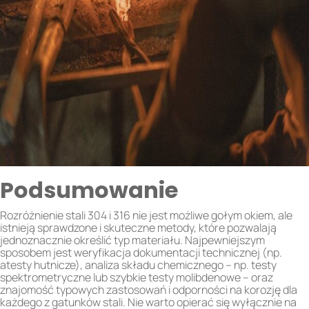
Podsumowanie
Rozróżnienie stali 304 i 316 nie jest możliwe gołym okiem, ale
istnieją sprawdzone i skuteczne metody, które pozwalają
jednoznacznie określić typ materiału. Najpewniejszym
sposobem jest weryfikacja dokumentacji technicznej (np.
atesty hutnicze), analiza składu chemicznego – np. testy
spektrometryczne lub szybkie testy molibdenowe – oraz
znajomość typowych zastosowań i odporności na korozję dla
każdego z gatunków stali. Nie warto opierać się wyłącznie na