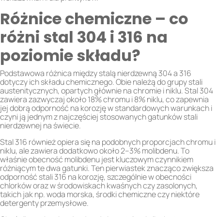
Różnice chemiczne – co
różni stal 304 i 316 na
poziomie składu?
Podstawowa różnica między stalą nierdzewną 304 a 316
dotyczy ich składu chemicznego. Obie należą do grupy stali
austenitycznych, opartych głównie na chromie i niklu. Stal 304
zawiera zazwyczaj około 18% chromu i 8% niklu, co zapewnia
jej dobrą odporność na korozję w standardowych warunkach i
czyni ją jednym z najczęściej stosowanych gatunków stali
nierdzewnej na świecie.
Stal 316 również opiera się na podobnych proporcjach chromu i
niklu, ale zawiera dodatkowo około 2–3% molibdenu. To
właśnie obecność molibdenu jest kluczowym czynnikiem
różniącym te dwa gatunki. Ten pierwiastek znacząco zwiększa
odporność stali 316 na korozję, szczególnie w obecności
chlorków oraz w środowiskach kwaśnych czy zasolonych,
takich jak np. woda morska, środki chemiczne czy niektóre
detergenty przemysłowe.