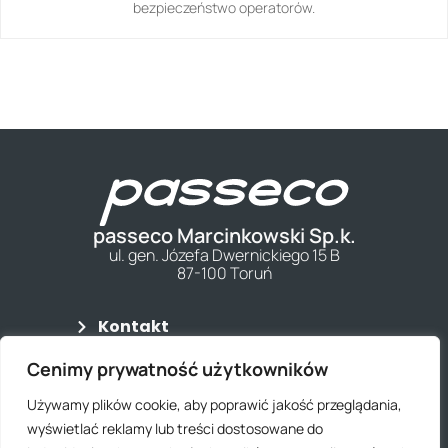
bezpieczeństwo operatorów.
passeco Marcinkowski Sp.k.
ul. gen. Józefa Dwernickiego 15 B
87-100 Toruń
Kontakt
Regulamin
Cenimy prywatność użytkowników
Polityka Prywatności
Wysyłka
Używamy plików cookie, aby poprawić jakość przeglądania,
wyświetlać reklamy lub treści dostosowane do