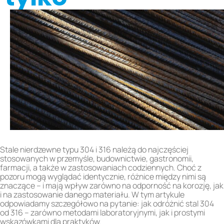
Stale nierdzewne typu 304 i 316 należą do najczęściej
stosowanych w przemyśle, budownictwie, gastronomii,
farmacji, a także w zastosowaniach codziennych. Choć z
pozoru mogą wyglądać identycznie, różnice między nimi są
znaczące – i mają wpływ zarówno na odporność na korozję, jak
i na zastosowanie danego materiału. W tym artykule
odpowiadamy szczegółowo na pytanie: jak odróżnić stal 304
od 316 – zarówno metodami laboratoryjnymi, jak i prostymi
wskazówkami dla praktyków.