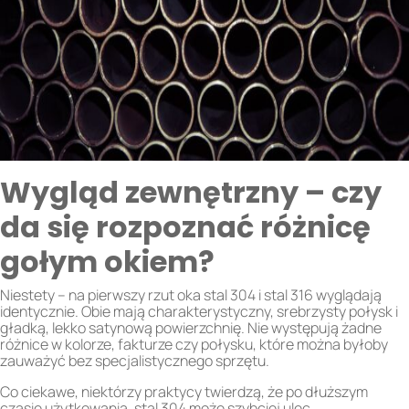
Wygląd zewnętrzny – czy
da się rozpoznać różnicę
gołym okiem?
Niestety – na pierwszy rzut oka stal 304 i stal 316 wyglądają
identycznie. Obie mają charakterystyczny, srebrzysty połysk i
gładką, lekko satynową powierzchnię. Nie występują żadne
różnice w kolorze, fakturze czy połysku, które można byłoby
zauważyć bez specjalistycznego sprzętu.
Co ciekawe, niektórzy praktycy twierdzą, że po dłuższym
czasie użytkowania, stal 304 może szybciej ulec