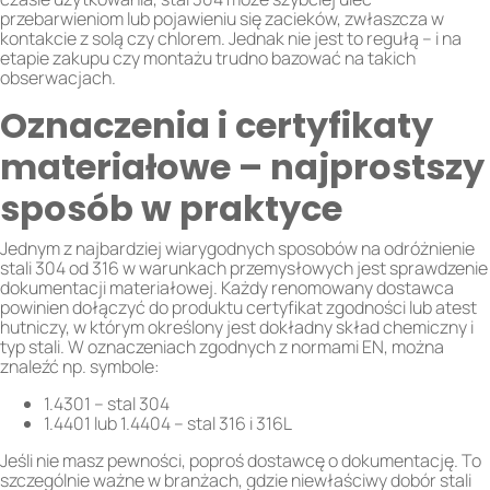
przebarwieniom lub pojawieniu się zacieków, zwłaszcza w
kontakcie z solą czy chlorem. Jednak nie jest to regułą – i na
etapie zakupu czy montażu trudno bazować na takich
obserwacjach.
Oznaczenia i certyfikaty
materiałowe – najprostszy
sposób w praktyce
Jednym z najbardziej wiarygodnych sposobów na odróżnienie
stali 304 od 316 w warunkach przemysłowych jest sprawdzenie
dokumentacji materiałowej. Każdy renomowany dostawca
powinien dołączyć do produktu certyfikat zgodności lub atest
hutniczy, w którym określony jest dokładny skład chemiczny i
typ stali. W oznaczeniach zgodnych z normami EN, można
znaleźć np. symbole:
1.4301 – stal 304
1.4401 lub 1.4404 – stal 316 i 316L
Jeśli nie masz pewności, poproś dostawcę o dokumentację. To
szczególnie ważne w branżach, gdzie niewłaściwy dobór stali