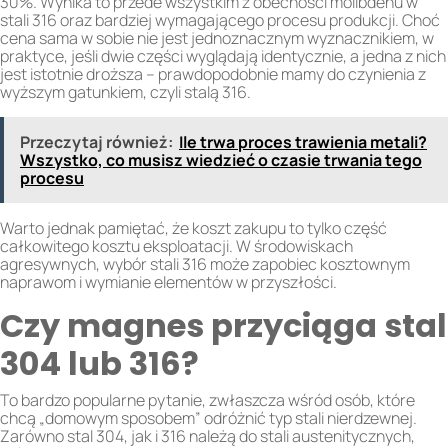
30%. Wynika to przede wszystkim z obecności molibdenu w
stali 316 oraz bardziej wymagającego procesu produkcji. Choć
cena sama w sobie nie jest jednoznacznym wyznacznikiem, w
praktyce, jeśli dwie części wyglądają identycznie, a jedna z nich
jest istotnie droższa – prawdopodobnie mamy do czynienia z
wyższym gatunkiem, czyli stalą 316.
Przeczytaj również:
Ile trwa proces trawienia metali?
Wszystko, co musisz wiedzieć o czasie trwania tego
procesu
Warto jednak pamiętać, że koszt zakupu to tylko część
całkowitego kosztu eksploatacji. W środowiskach
agresywnych, wybór stali 316 może zapobiec kosztownym
naprawom i wymianie elementów w przyszłości.
Czy magnes przyciąga stal
304 lub 316?
To bardzo popularne pytanie, zwłaszcza wśród osób, które
chcą „domowym sposobem” odróżnić typ stali nierdzewnej.
Zarówno stal 304, jak i 316 należą do stali austenitycznych,