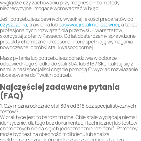
wyglądzie czy zachowaniu przy magnesie – to metody
nieprecyzyjne i mogące wprowadzać w błąd.
Jeśli potrzebujesz pewnych, wysokiej jakości preparatów do
czyszczenia
, trawienia lub
pasywacji stali nierdzewnej
, a także
profesjonalnych rozwiązań dla przemysłu i warsztatów,
skorzystaj z oferty Passeco. Od lat dostarczamy sprawdzone
produkty chemiczne i akcesoria, które spełniają wymagania
nowoczesnej obróbki stali kwasoodpornej.
Masz pytania lub potrzebujesz doradztwa w doborze
odpowiedniego środka do stali 304, lub 316? Skontaktuj się z
nami, a nasi specjaliści chętnie pomogą Ci wybrać rozwiązanie
dopasowane do Twoich potrzeb.
Najczęściej zadawane pytania
(FAQ)
1. Czy można odróżnić stal 304 od 316 bez specjalistycznych
testów?
W praktyce jest to bardzo trudne. Obie stale wyglądają niemal
identycznie, dlatego bez dokumentacji technicznej lub testów
chemicznych nie da się ich jednoznacznie rozróżnić. Pomocny
może być test na obecność molibdenu lub analiza
spektrometryczna, które jednoznacznie potwierdzą typ