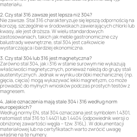
materiału.
2. Czy stal 316 zawsze jest lepsza niż 304?
Nie zawsze. Stal 316 charakteryzuje się lepszą odpornością na
korozję, szczególnie w środowiskach zawierających chlorki lub
kwasy, ale jest droższa. W wielu standardowych
zastosowaniach, takich jak meble gastronomiczne czy
balustrady wewnętrzne, stal 304 jest całkowicie
wystarczająca i bardziej ekonomiczna.
3. Czy stal 304 lub 316 jest magnetyczna?
Zarówno stal 304, jak i 316 w stanie surowym nie wykazują
właściwości magnetycznych, ponieważ należą do grupy stali
austenitycznych. Jednak w wyniku obróbki mechanicznej (np.
gięcia, cięcia) mogą wykazywać lekki magnetyzm, co może
prowadzić do mylnych wniosków podczas prostych testów z
magnesem.
4. Jakie oznaczenia mają stale 304 i 316 według norm
europejskich?
Według normy EN, stal 304 oznaczana jest symbolem 1.4301,
natomiast stal 316 to 1.4401 lub 1.4404 (odpowiednik wersji o
obniżonej zawartości węgla – tzw. 316L). W dokumentacji
materiałowej lub na certyfikatach warto zwrócić uwagę
właśnie na te numery.