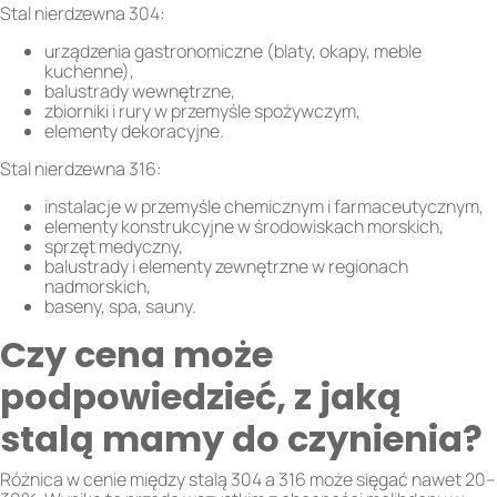
Stal nierdzewna 304:
urządzenia gastronomiczne (blaty, okapy, meble
kuchenne),
balustrady wewnętrzne,
zbiorniki i rury w przemyśle spożywczym,
elementy dekoracyjne.
Stal nierdzewna 316:
instalacje w przemyśle chemicznym i farmaceutycznym,
elementy konstrukcyjne w środowiskach morskich,
sprzęt medyczny,
balustrady i elementy zewnętrzne w regionach
nadmorskich,
baseny, spa, sauny.
Czy cena może
podpowiedzieć, z jaką
stalą mamy do czynienia?
Różnica w cenie między stalą 304 a 316 może sięgać nawet 20–