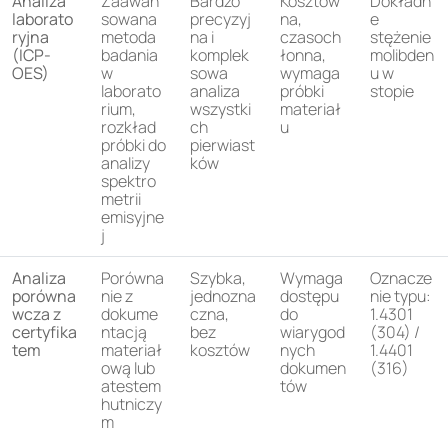
Analiza
Zaawan
Bardzo
Kosztow
Dokładn
laborato
sowana
precyzyj
na,
e
ryjna
metoda
na i
czasoch
stężenie
(ICP-
badania
komplek
łonna,
molibden
OES)
w
sowa
wymaga
u w
laborato
analiza
próbki
stopie
rium,
wszystki
materiał
rozkład
ch
u
próbki do
pierwiast
analizy
ków
spektro
metrii
emisyjne
j
Analiza
Porówna
Szybka,
Wymaga
Oznacze
porówna
nie z
jednozna
dostępu
nie typu:
wcza z
dokume
czna,
do
1.4301
certyfika
ntacją
bez
wiarygod
(304) /
tem
materiał
kosztów
nych
1.4401
ową lub
dokumen
(316)
atestem
tów
hutniczy
m