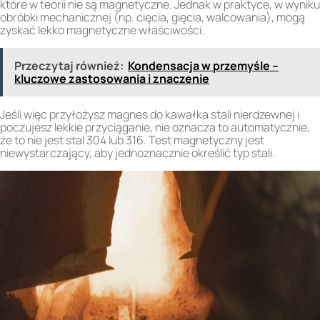
które w teorii nie są magnetyczne. Jednak w praktyce, w wyniku
obróbki mechanicznej (np. cięcia, gięcia, walcowania), mogą
zyskać lekko magnetyczne właściwości.
Przeczytaj również:
Kondensacja w przemyśle –
kluczowe zastosowania i znaczenie
Jeśli więc przyłożysz magnes do kawałka stali nierdzewnej i
poczujesz lekkie przyciąganie, nie oznacza to automatycznie,
że to nie jest stal 304 lub 316. Test magnetyczny jest
niewystarczający, aby jednoznacznie określić typ stali.