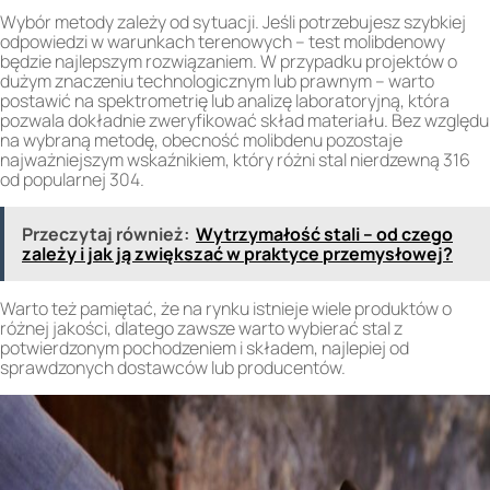
Wybór metody zależy od sytuacji. Jeśli potrzebujesz szybkiej
odpowiedzi w warunkach terenowych – test molibdenowy
będzie najlepszym rozwiązaniem. W przypadku projektów o
dużym znaczeniu technologicznym lub prawnym – warto
postawić na spektrometrię lub analizę laboratoryjną, która
pozwala dokładnie zweryfikować skład materiału. Bez względu
na wybraną metodę, obecność molibdenu pozostaje
najważniejszym wskaźnikiem, który różni stal nierdzewną 316
od popularnej 304.
Przeczytaj również:
Wytrzymałość stali – od czego
zależy i jak ją zwiększać w praktyce przemysłowej?
Warto też pamiętać, że na rynku istnieje wiele produktów o
różnej jakości, dlatego zawsze warto wybierać stal z
potwierdzonym pochodzeniem i składem, najlepiej od
sprawdzonych dostawców lub producentów.