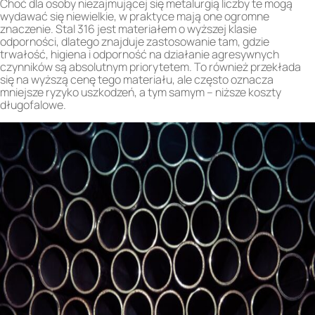
Choć dla osoby niezajmującej się metalurgią liczby te mogą
wydawać się niewielkie, w praktyce mają one ogromne
znaczenie. Stal 316 jest materiałem o wyższej klasie
odporności, dlatego znajduje zastosowanie tam, gdzie
trwałość, higiena i odporność na działanie agresywnych
czynników są absolutnym priorytetem. To również przekłada
się na wyższą cenę tego materiału, ale często oznacza
mniejsze ryzyko uszkodzeń, a tym samym – niższe koszty
długofalowe.