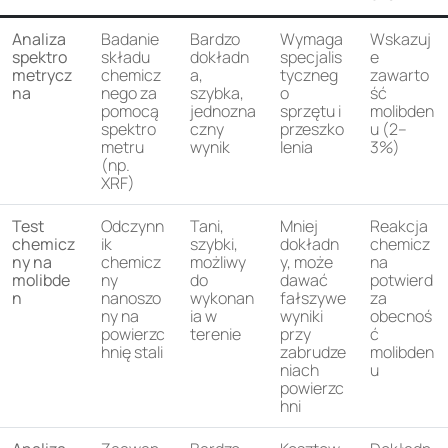
Analiza
Badanie
Bardzo
Wymaga
Wskazuj
spektro
składu
dokładn
specjalis
e
metrycz
chemicz
a,
tyczneg
zawarto
na
nego za
szybka,
o
ść
pomocą
jednozna
sprzętu i
molibden
spektro
czny
przeszko
u (2–
metru
wynik
lenia
3%)
(np.
XRF)
Test
Odczynn
Tani,
Mniej
Reakcja
chemicz
ik
szybki,
dokładn
chemicz
ny na
chemicz
możliwy
y, może
na
molibde
ny
do
dawać
potwierd
n
nanoszo
wykonan
fałszywe
za
ny na
ia w
wyniki
obecnoś
powierzc
terenie
przy
ć
hnię stali
zabrudze
molibden
niach
u
powierzc
hni